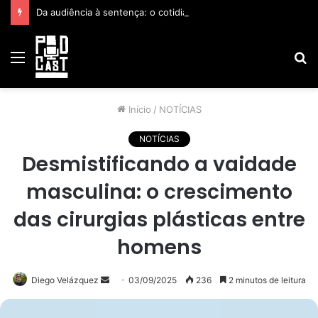
Da audiência à sentença: o cotidiano jurídico segundo Valdemir Ferreira Santos
Menu
P
p
Início
/
NOTÍCIAS
NOTÍCIAS
Desmistificando a vaidade
masculina: o crescimento
das cirurgias plásticas entre
homens
Mande
Diego Velázquez
03/09/2025
236
2 minutos de leitura
um
e-