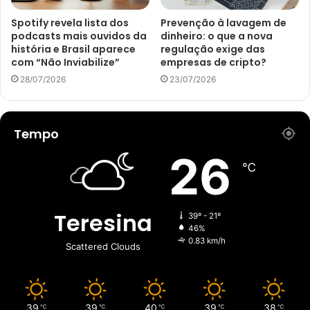
Spotify revela lista dos
Prevenção à lavagem de
podcasts mais ouvidos da
dinheiro: o que a nova
história e Brasil aparece
regulação exige das
com “Não Inviabilize”
empresas de cripto?
28/07/2026
23/07/2026
Tempo
26
℃
Teresina
39º - 21º
46%
0.83 km/h
Scattered Clouds
39
39
40
39
38
℃
℃
℃
℃
℃