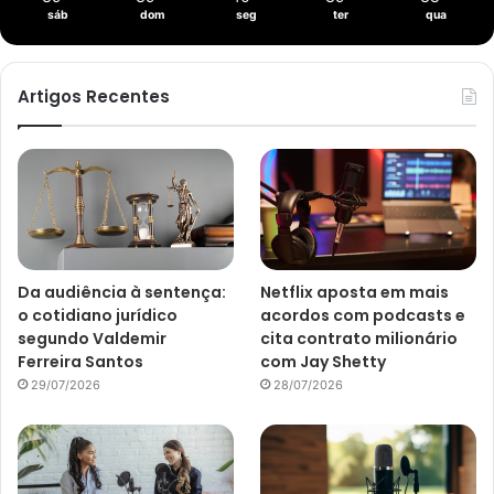
sáb
dom
seg
ter
qua
Artigos Recentes
Da audiência à sentença:
Netflix aposta em mais
o cotidiano jurídico
acordos com podcasts e
segundo Valdemir
cita contrato milionário
Ferreira Santos
com Jay Shetty
29/07/2026
28/07/2026