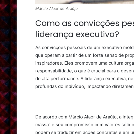
Márcio Alaor de Araújo
Como as convicções pes
liderança executiva?
As convicções pessoais de um executivo molda
que operam a partir de um forte senso de prop
inspiradores. Eles promovem uma cultura organ
responsabilidade, o que é crucial para o dese
de alta performance. A liderança executiva, n
profundas do indivíduo, impactando diretament
De acordo com Márcio Alaor de Araújo, a integr
massa” e seu compromisso com valores sólid
podem se traduzir em ações concretas e em u