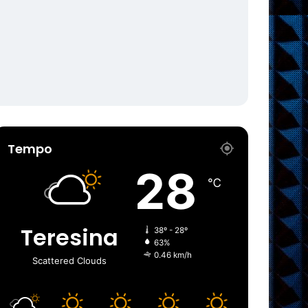
Tempo
28
℃
Teresina
38º - 28º
63%
0.46 km/h
Scattered Clouds