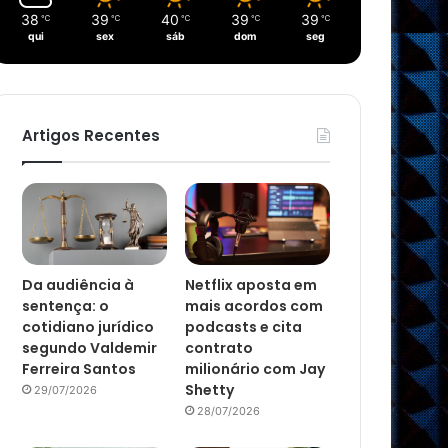
38
39
40
39
39
℃
℃
℃
℃
℃
qui
sex
sáb
dom
seg
Artigos Recentes
Da audiência à
Netflix aposta em
sentença: o
mais acordos com
cotidiano jurídico
podcasts e cita
segundo Valdemir
contrato
Ferreira Santos
milionário com Jay
Shetty
29/07/2026
28/07/2026