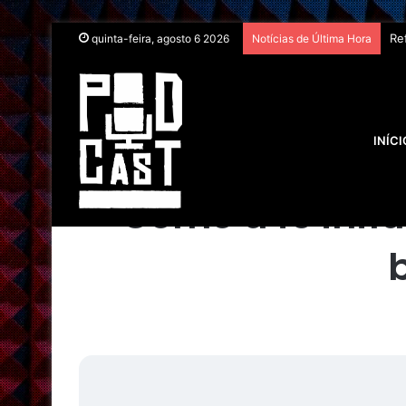
Da
quinta-feira, agosto 6 2026
Notícias de Última Hora
Início
/
NO
INÍCI
Como a fé infl